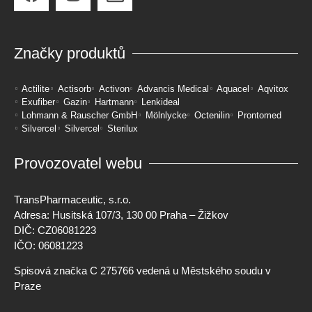
Značky produktů
Actilite
Actisorb
Activon
Advancis Medical
Aquacel
Aqvitox
Exufiber
Gazin
Hartmann
Lenkideal
Lohmann & Rauscher GmbH
Mölnlycke
Octenilin
Prontomed
Silvercel
Silvercel
Sterilux
Provozovatel webu
TransPharmaceutic, s.r.o.
Adresa: Husitská 107/3, 130 00 Praha – Žižkov
DIČ: CZ06081223
IČO: 06081223
Spisová značka C 275766 vedená u Městského soudu v
Praze