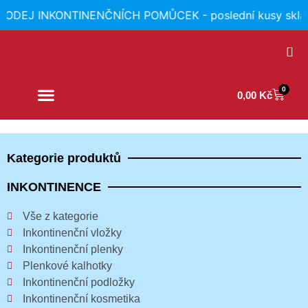
ODEJ INKONTINENČNÍCH POMŮCEK - poslední kusy skla
0
0,00
Kč
Kategorie produktů
INKONTINENCE
Vše z kategorie
Inkontinenční vložky
Inkontinenční plenky
Plenkové kalhotky
Inkontinenční podložky
Inkontinenční kosmetika