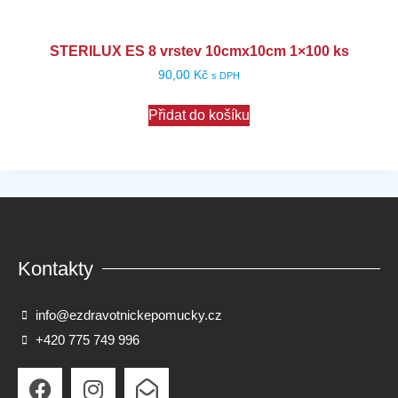
STERILUX ES 8 vrstev 10cmx10cm 1×100 ks
90,00
Kč
s DPH
Přidat do košíku
Kontakty
info@ezdravotnickepomucky.cz
+420 775 749 996