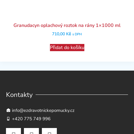
Granudacyn oplachový roztok na rány 1×1000 ml
710,00
Kč
s DPH
Přidat do košíku
Kontakty
info@ezdravotnickepomucky.cz
+420 775 749 996