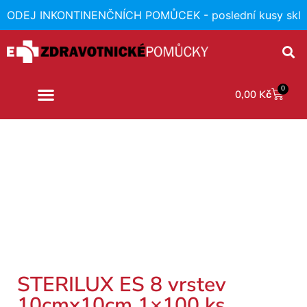
RODEJ INKONTINENČNÍCH POMŮCEK - poslední kusy skl
0
0,00
Kč
STERILUX ES 8 vrstev
10cmx10cm 1×100 ks