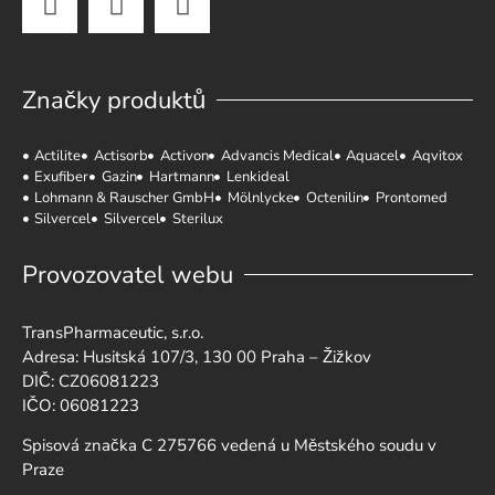
Značky produktů
Actilite
Actisorb
Activon
Advancis Medical
Aquacel
Aqvitox
Exufiber
Gazin
Hartmann
Lenkideal
Lohmann & Rauscher GmbH
Mölnlycke
Octenilin
Prontomed
Silvercel
Silvercel
Sterilux
Provozovatel webu
TransPharmaceutic, s.r.o.
Adresa: Husitská 107/3, 130 00 Praha – Žižkov
DIČ: CZ06081223
IČO: 06081223
Spisová značka C 275766 vedená u Městského soudu v
Praze