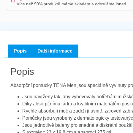
Více než 90% produktů máme skladem a odesíláme ihned
Popis
Další informace
Popis
Absorpční pomůcky TENA Men jsou speciálně vyvinuty pro
Jsou navrženy tak, aby vyhovovaly potřebám mužsk
Díky absorpčnímu jádru a kvalitním materiálům posk
Rychle absorbují moč a zadrží ji uvnitř, zároveň zab
Pomůcky jsou vyrobeny z dermatologicky testovaných
Jsou jednotlivě baleny pro snadné a diskrétní použití
S rozměry: 23 x 19,8 cm a absorpcí 275 ml.