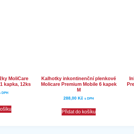
ožky MoliCare
Kalhotky inkontinenční plenkové
In
1 kapka, 12ks
Molicare Premium Mobile 6 kapek
Pr
M
s DPH
288,00
Kč
s DPH
košíku
Přidat do košíku