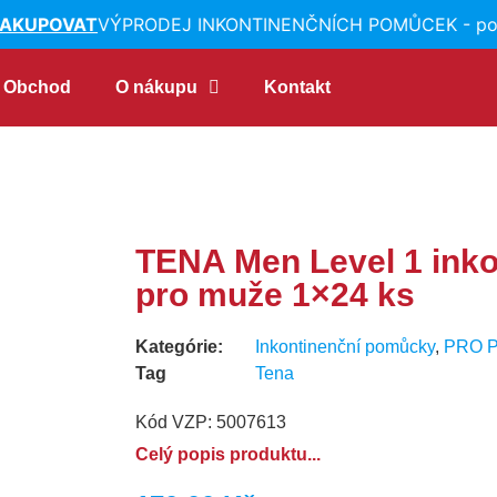
KUPOVAT
VÝPRODEJ INKONTINENČNÍCH POMŮCEK - posled
Obchod
O nákupu
Kontakt
TENA Men Level 1 inko
pro muže 1×24 ks
Kategórie:
Inkontinenční pomůcky
,
PRO 
Tag
Tena
Kód VZP: 5007613
Celý popis produktu...