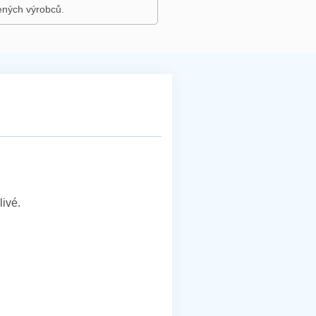
ených výrobců.
ivé.