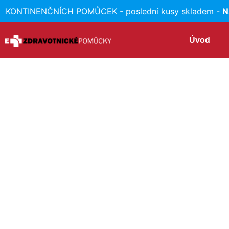
ONTINENČNÍCH POMŮCEK - poslední kusy skladem -
NA
Úvod