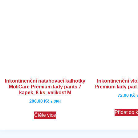
Inkontinenční natahovací kalhotky
Inkontinenční vl
MoliCare Premium lady pants 7
Premium lady pad 
kapek, 8 ks, velikost M
72,00
Kč
206,00
Kč
s DPH
Přidat do 
Čtěte více