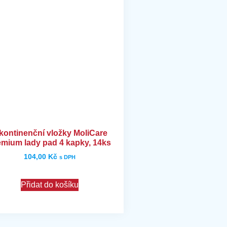
kontinenční vložky MoliCare
emium lady pad 4 kapky, 14ks
104,00
Kč
s DPH
Přidat do košíku