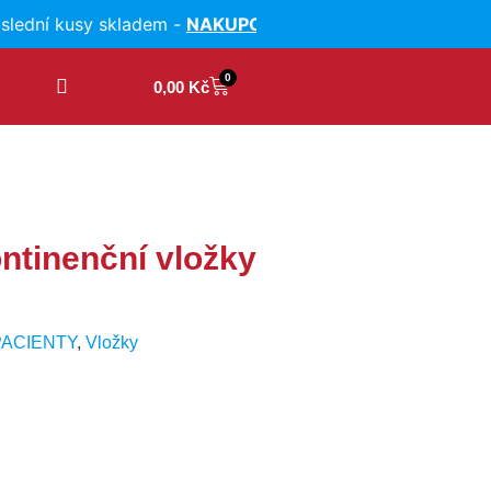
ní kusy skladem -
NAKUPOVAT
VÝPRODEJ INKONTINENČ
0
0,00
Kč
ntinenční vložky
PACIENTY
,
Vložky