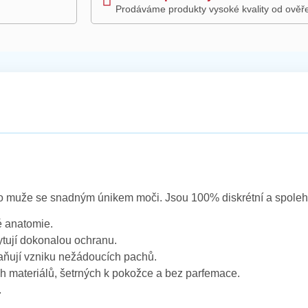
Prodáváme produkty vysoké kvality od ověř
 muže se snadným únikem moči. Jsou 100% diskrétní a spolehl
é anatomie.
ytují dokonalou ochranu.
raňují vzniku nežádoucích pachů.
 materiálů, šetrných k pokožce a bez parfemace.
.