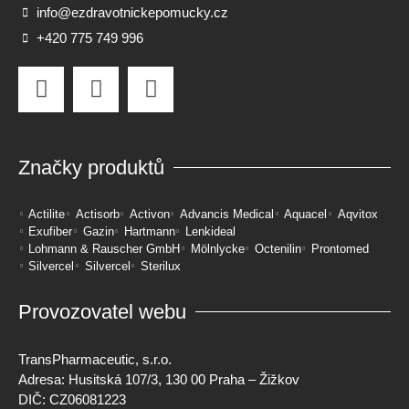
info@ezdravotnickepomucky.cz
+420 775 749 996
Značky produktů
Actilite
Actisorb
Activon
Advancis Medical
Aquacel
Aqvitox
Exufiber
Gazin
Hartmann
Lenkideal
Lohmann & Rauscher GmbH
Mölnlycke
Octenilin
Prontomed
Silvercel
Silvercel
Sterilux
Provozovatel webu
TransPharmaceutic, s.r.o.
Adresa: Husitská 107/3, 130 00 Praha – Žižkov
DIČ: CZ06081223