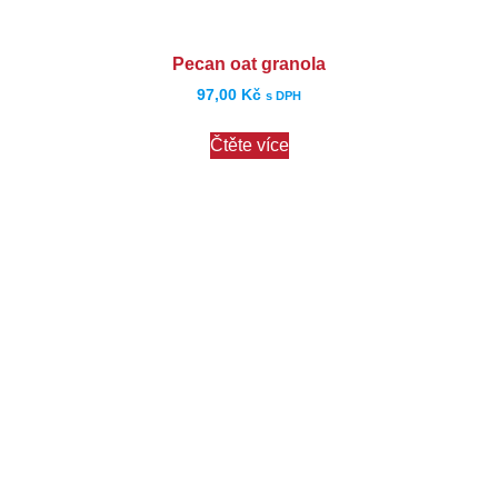
Pecan oat granola
97,00
Kč
s DPH
Čtěte více