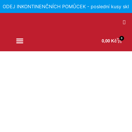
RODEJ INKONTINENČNÍCH POMŮCEK - poslední kusy skl
0
0,00
Kč