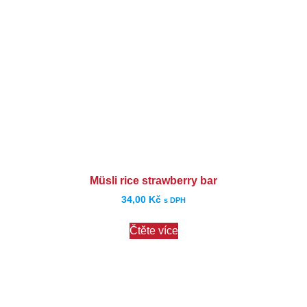
Müsli rice strawberry bar
34,00
Kč
s DPH
Čtěte více