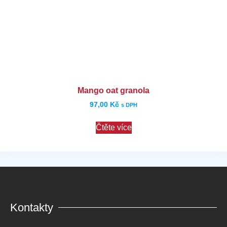
Mango oat granola
97,00
Kč
s DPH
Čtěte více
Kontakty