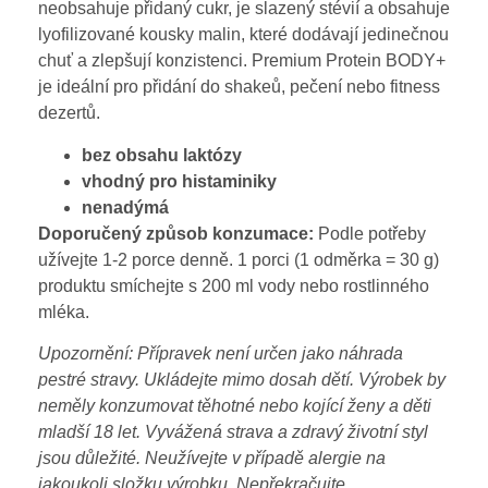
neobsahuje přidaný cukr, je slazený stévií a obsahuje
lyofilizované kousky malin, které dodávají jedinečnou
chuť a zlepšují konzistenci. Premium Protein BODY+
je ideální pro přidání do shakeů, pečení nebo fitness
dezertů.
bez obsahu laktózy
vhodný pro histaminiky
nenadýmá
Doporučený způsob konzumace:
Podle potřeby
užívejte 1-2 porce denně. 1 porci (1 odměrka = 30 g)
produktu smíchejte s 200 ml vody nebo rostlinného
mléka.
Upozornění: Přípravek není určen jako náhrada
pestré stravy. Ukládejte mimo dosah dětí. Výrobek by
neměly konzumovat těhotné nebo kojící ženy a děti
mladší 18 let. Vyvážená strava a zdravý životní styl
jsou důležité. Neužívejte v případě alergie na
jakoukoli složku výrobku. Nepřekračujte