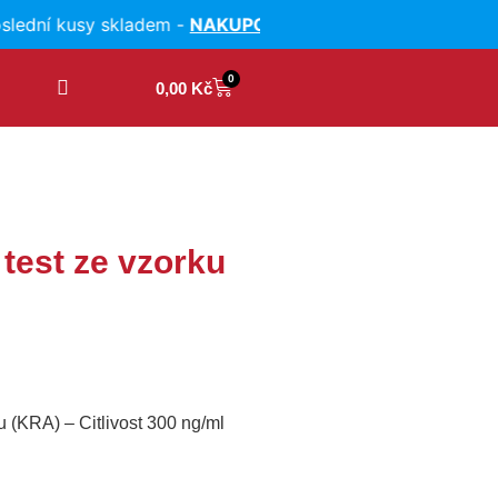
dní kusy skladem -
NAKUPOVAT
VÝPRODEJ INKONTINENČ
0
0,00
Kč
test ze vzorku
u (KRA) – Citlivost 300 ng/ml