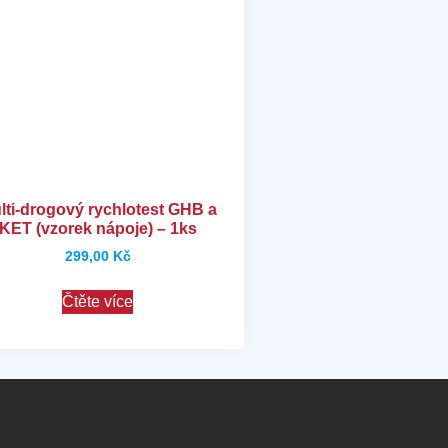
lti-drogový rychlotest GHB a
KET (vzorek nápoje) – 1ks
299,00
Kč
Čtěte více