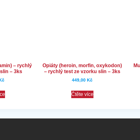
amin) – rychlý
Opiáty (heroin, morfin, oxykodon)
Mu
slin – 3ks
– rychlý test ze vzorku slin – 3ks
Kč
449,00
Kč
íce
Čtěte více