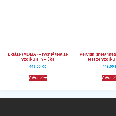
Extáze (MDMA) – rychlý test ze
Pervitin (metamfet
vzorku slin – 3ks
test ze vzorku 
449,00
Kč
449,00
Čtěte více
Čtěte v