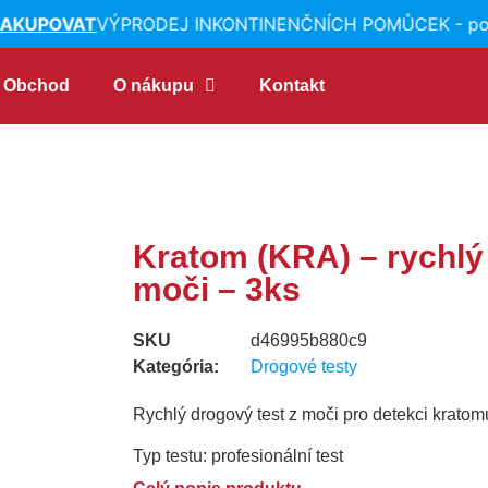
AKUPOVAT
VÝPRODEJ INKONTINENČNÍCH POMŮCEK - posle
Obchod
O nákupu
Kontakt
Kratom (KRA) – rychlý 
moči – 3ks
SKU
d46995b880c9
Kategória:
Drogové testy
Rychlý drogový test z moči pro detekci kratom
Typ testu: profesionální test