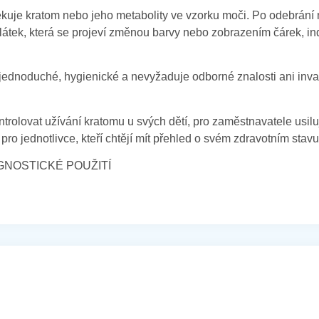
ekuje kratom nebo jeho metabolity ve vzorku moči. Po odebrání 
látek, která se projeví změnou barvy nebo zobrazením čárek, indi
 je jednoduché, hygienické a nevyžaduje odborné znalosti ani inva
 kontrolovat užívání kratomu u svých dětí, pro zaměstnavatele usi
pro jednotlivce, kteří chtějí mít přehled o svém zdravotním stavu
GNOSTICKÉ POUŽITÍ