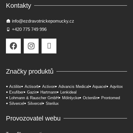
Kontakty
info@ezdravotnickepomucky.cz
+420 775 749 996
Značky produktů
Actilite
Actisorb
Activon
Advancis Medical
Aquacel
Aqvitox
Exufiber
Gazin
Hartmann
Lenkideal
Lohmann & Rauscher GmbH
Mölnlycke
Octenilin
Prontomed
Silvercel
Silvercel
Sterilux
Provozovatel webu