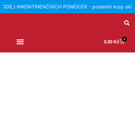
ODEJ INKONTINENČNÍCH POMŮCEK - poslední kusy skla
0
0,00
Kč