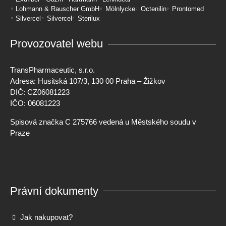
Lohmann & Rauscher GmbH
Mölnlycke
Octenilin
Prontomed
Silvercel
Silvercel
Sterilux
Provozovatel webu
TransPharmaceutic, s.r.o.
Adresa: Husitská 107/3, 130 00 Praha – Žižkov
DIČ: CZ06081223
IČO: 06081223
Spisová značka C 275766 vedená u Městského soudu v
Praze
Právní dokumenty
Jak nakupovat?